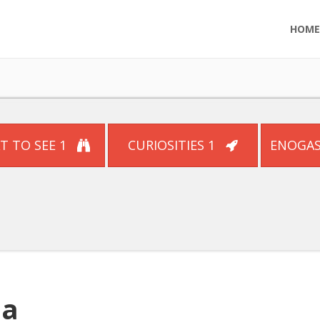
HOME
T TO SEE 1
CURIOSITIES 1
ENOGA
na