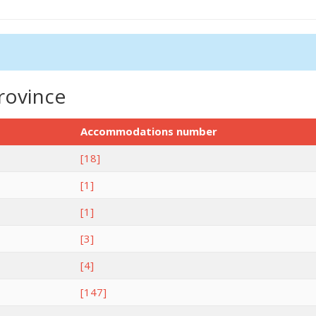
rovince
Accommodations number
[18]
[1]
[1]
[3]
[4]
[147]