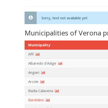
Sorry, text not available yet
Municipalities of Verona p
Municipality
Affi
Albaredo d'Adige
Angiari
Arcole
Badia Calavena
Bardolino