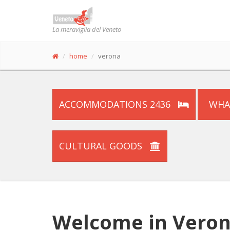
La meraviglia del Veneto
home
verona
ACCOMMODATIONS 2436
WHA
CULTURAL GOODS
Welcome in Vero