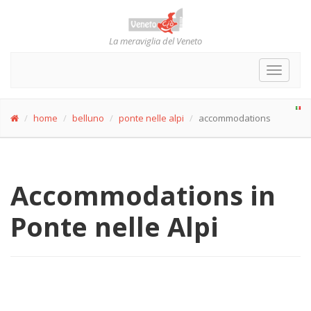
La meraviglia del Veneto
Toggle
navigat
home
belluno
ponte nelle alpi
accommodations
Accommodations in
Ponte nelle Alpi