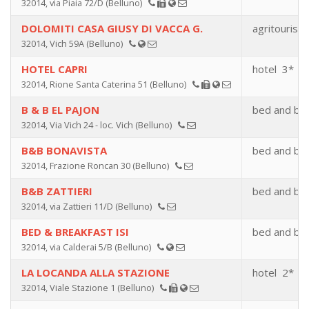
32014, via Piaia 72/D (Belluno)
DOLOMITI CASA GIUSY DI VACCA G.
agritourism
32014, Vich 59A (Belluno)
HOTEL CAPRI
hotel 3*
32014, Rione Santa Caterina 51 (Belluno)
B & B EL PAJON
bed and bre
32014, Via Vich 24 - loc. Vich (Belluno)
B&B BONAVISTA
bed and bre
32014, Frazione Roncan 30 (Belluno)
B&B ZATTIERI
bed and bre
32014, via Zattieri 11/D (Belluno)
BED & BREAKFAST ISI
bed and bre
32014, via Calderai 5/B (Belluno)
LA LOCANDA ALLA STAZIONE
hotel 2*
32014, Viale Stazione 1 (Belluno)