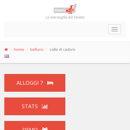
La meraviglia del Veneto
Toggle
navigat
home
belluno
valle di cadore
ALLOGGI 7
STATS
DEMO