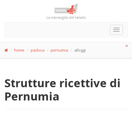
La meraviglia del Veneto
Toggle
navigat
home
padova
pernumia
alloggi
Strutture ricettive di
Pernumia