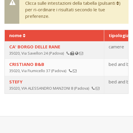
Clicca sulle intestazioni della tabella (pulsanti
)
per ri-ordinare i risultati secondo le tue
preferenze.
nome
tipologia
CA' BORGO DELLE RANE
camere
35020, Via Savellon 24 (Padova)
CRISTIANO B&B
bed and bre
35020, Via Fiumicello 37 (Padova)
STEFY
bed and bre
35020, VIA ALESSANDRO MANZONI 8 (Padova)