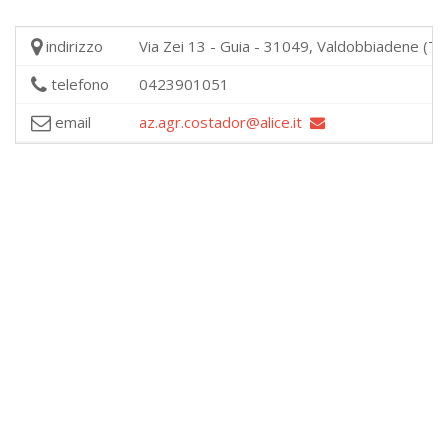
indirizzo
Via Zei 13 - Guia - 31049, Valdobbiadene (Tr
telefono
0423901051
email
az.agr.costador@alice.it