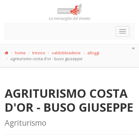
La meraviglia del Veneto
Toggle
navigat
home
treviso
valdobbiadene
alloggi
agriturismo costa d'or - buso giuseppe
AGRITURISMO COSTA
D'OR - BUSO GIUSEPPE
Agriturismo