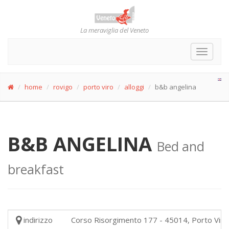
La meraviglia del Veneto
Toggle
navigat
home
rovigo
porto viro
alloggi
b&b angelina
B&B ANGELINA
Bed and
breakfast
indirizzo
Corso Risorgimento 177 - 45014, Porto Viro