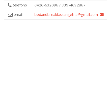
telefono
0426-632096 / 339-4692867
email
bedandbreakfastangelina@gmail.com