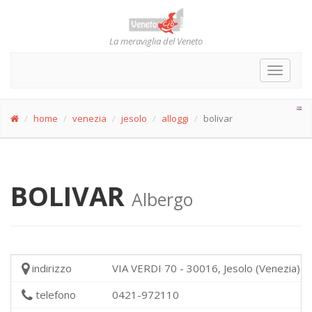
La meraviglia del Veneto
Toggle
navigat
home
venezia
jesolo
alloggi
bolivar
BOLIVAR
Albergo
indirizzo
VIA VERDI 70 - 30016, Jesolo (Venezia)
telefono
0421-972110