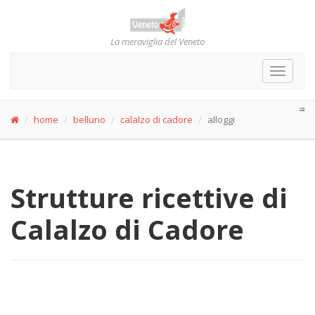
La meraviglia del Veneto
Toggle
navigat
home
belluno
calalzo di cadore
alloggi
Strutture ricettive di
Calalzo di Cadore