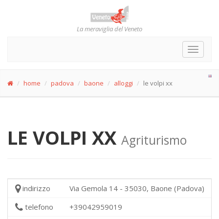
La meraviglia del Veneto
Toggle
navigat
home
padova
baone
alloggi
le volpi xx
LE VOLPI XX
Agriturismo
indirizzo
Via Gemola 14 - 35030, Baone (Padova)
telefono
+39042959019