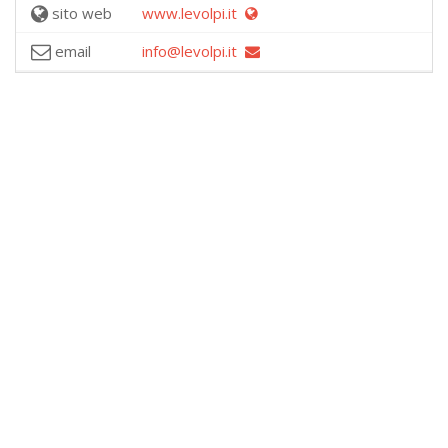
sito web
www.levolpi.it
email
info@levolpi.it