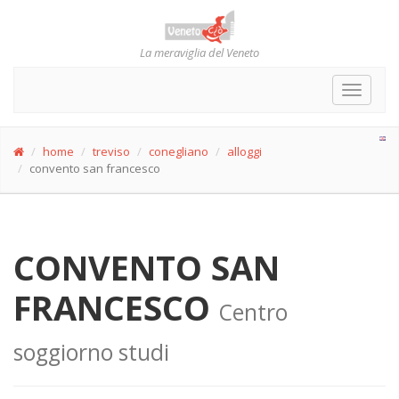
La meraviglia del Veneto
Toggle
navigat
home
treviso
conegliano
alloggi
convento san francesco
CONVENTO SAN
FRANCESCO
Centro
soggiorno studi