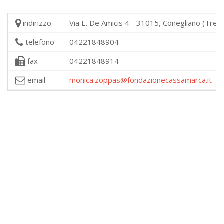
indirizzo
Via E. De Amicis 4 - 31015, Conegliano (Trevi
telefono
04221848904
fax
04221848914
email
monica.zoppas@fondazionecassamarca.it