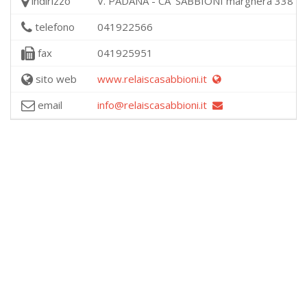
indirizzo
V. PADANA - CA' SABBIONI marghera 338 - 3
telefono
041922566
fax
041925951
sito web
www.relaiscasabbioni.it
email
info@relaiscasabbioni.it