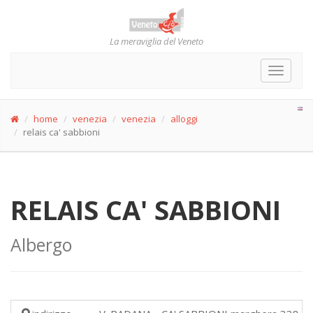
La meraviglia del Veneto
Toggle
navigat
home
venezia
venezia
alloggi
relais ca' sabbioni
RELAIS CA' SABBIONI
Albergo